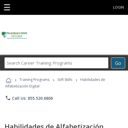
☰
LOGIN
Search
Go
Career
Training
›
›
›
Programs
Training Programs
Soft Skills
Habilidades de
Alfabetización Digital
phone
Call Us: 855.520.6806
Habilidades de Alfabetización