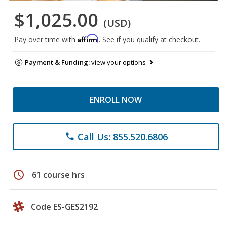
$1,025.00
(USD)
Affirm
Pay over time with
. See if you qualify at checkout.
Payment & Funding:
view your options
ENROLL NOW
Call Us: 855.520.6806
phone
schedule
61 course hrs
Code ES-GES2192