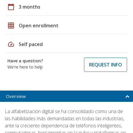
calendar_today
3 months
grid_on
Open enrollment
speed
Self paced
Have a question?
REQUEST INFO
We're here to help
Overview
La alfabetización digital se ha consolidado como una de
las habilidades más demandadas en todas las industrias,
ante la creciente dependencia de teléfonos inteligentes,
computadoras, herramientas en la nube y plataformas en